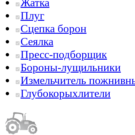
Жатка
Плуг
Сцепка борон
Сеялка
Пресс-подборщик
Бороны-лущильники
Измельчитель пожнивны
Глубокорыхлители