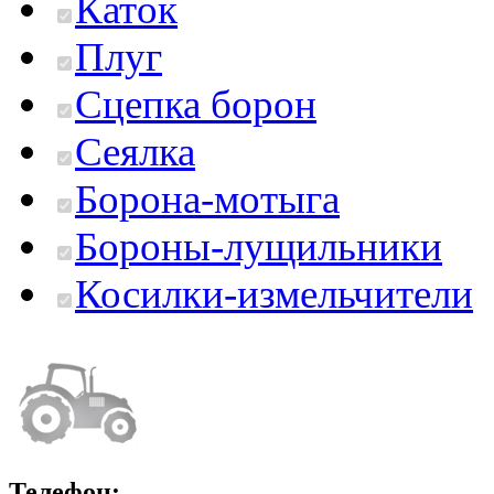
Каток
Плуг
Сцепка борон
Сеялка
Борона-мотыга
Бороны-лущильники
Косилки-измельчители
Телефон: