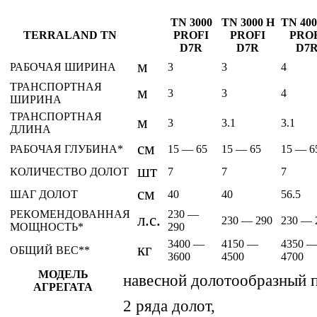
TN 3000
TN 3000 H
TN 400
TERRALAND TN
PROFI
PROFI
PRO
D7R
D7R
D7
м
РАБОЧАЯ ШИРИНА
3
3
4
ТРАНСПОРТНАЯ
м
3
3
4
ШИРИНА
ТРАНСПОРТНАЯ
м
3
3.1
3.1
ДЛИНА
см
РАБОЧАЯ ГЛУБИНА*
15 — 65
15 — 65
15 — 6
шт
КОЛИЧЕСТВО ДОЛОТ
7
7
7
см
ШАГ ДОЛОТ
40
40
56.5
РЕКОМЕНДОВАННАЯ
230 —
л.с.
230 — 290
230 — 
МОЩНОСТЬ*
290
3400 —
4150 —
4350 
кг
ОБЩИЙ ВЕС**
3600
4500
4700
МОДЕЛЬ
навесной долотообразный 
АГРЕГАТА
2 ряда долот,