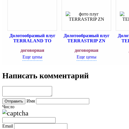
Долотообразный плуг
Долотообразный плуг
Доло
TERRALAND TO
TERRASTRIP ZN
TE
договорная
договорная
Еще цены
Еще цены
Написать комментарий
Имя
Число
Email