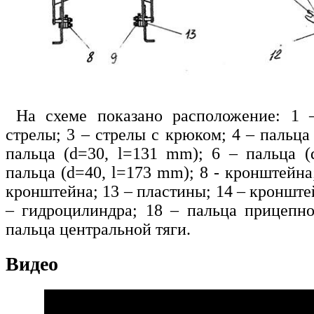
На схеме показано расположение: 1 
стрелы; 3 – стрелы с крюком; 4 – пальца 
пальца (
d
=30,
l
=131
mm)
; 6 – пальца (
пальца (
d
=40,
l
=173
mm)
; 8 - кронштейна
кронштейна; 13 – пластины; 14 – кронштей
– гидроцилиндра; 18 – пальца прицепно
пальца центральной тяги.
Видео