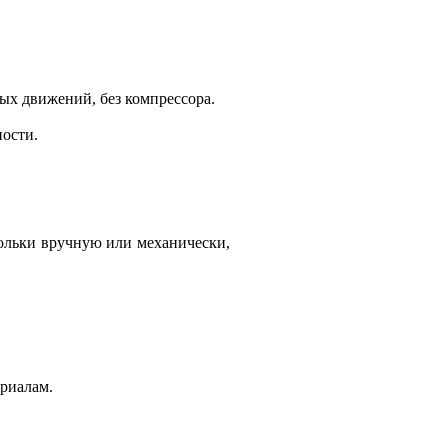
х движений, без компрессора.
ности.
ольки вручную или механически,
риалам.