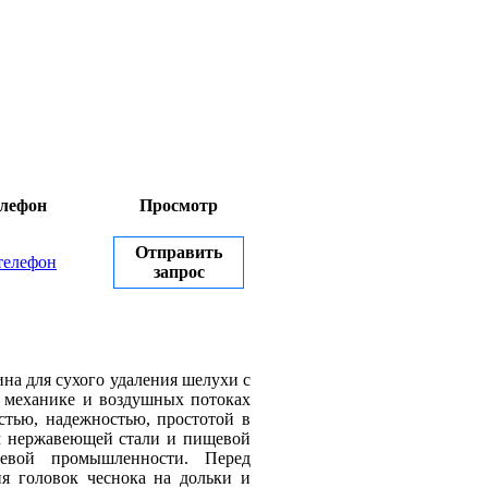
лефон
Просмотр
Отправить
телефон
запрос
на для сухого удаления шелухи с
а механике и воздушных потоках
стью, надежностью, простотой в
ем нержавеющей стали и пищевой
щевой промышленности. Перед
ия головок чеснока на дольки и