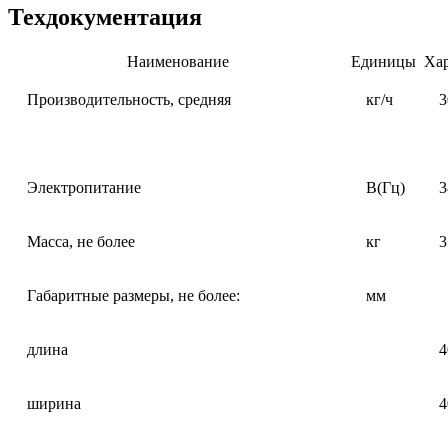
Техдокументация
Наименование
Единицы
Ха
Производительность, средняя
кг/ч
3
Электропитание
В(Гц)
3
Масса, не более
кг
3
Габаритные размеры, не более:
мм
длина
4
ширина
4