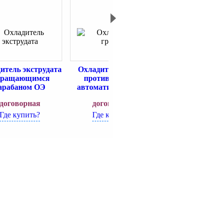
итель экструдата
Охладитель гранул
Танки охлад
вращающимся
противоточный
молока закры
арабаном ОЭ
автоматический ОГ
открытого 
(Ижагрома
договорная
договорная
договорн
Где купить?
Где купить?
Где купит