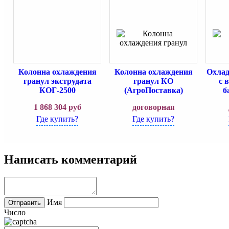
Колонна охлаждения
Колонна охлаждения
Охлад
гранул экструдата
гранул КО
с 
КОГ-2500
(АгроПоставка)
б
1 868 304
руб
договорная
Где купить?
Где купить?
Написать комментарий
Имя
Число