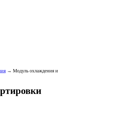
ния
→
Модуль охлаждения и
ортировки