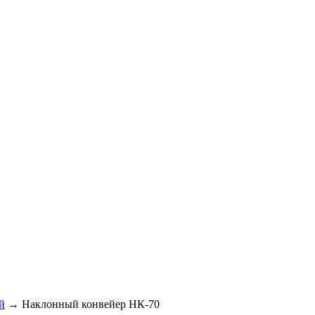
й
→
Наклонный конвейер НК-70