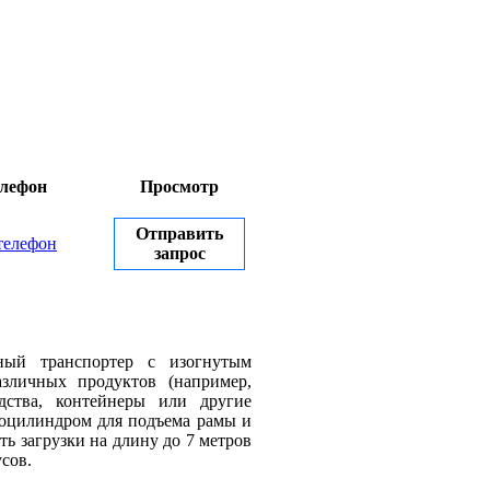
лефон
Просмотр
Отправить
телефон
запрос
ый транспортер с изогнутым
азличных продуктов (например,
дства, контейнеры или другие
роцилиндром для подъема рамы и
ь загрузки на длину до 7 метров
усов.