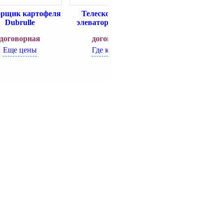
орщик картофеля
Телескопический
Транспортер
Dubrulle
элеватор Wolfhound
договорн
договорная
договорная
Где купит
Еще цены
Где купить?