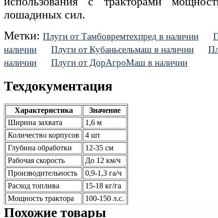
использования с тракторами мощно
лошадиных сил.
Метки:
Плуги от Тамбовремтехпред в наличии
П
наличии
Плуги от Кубаньсельмаш в наличии
Пл
наличии
Плуги от ДорАгроМаш в наличии
Техдокументация
Характеристика
Значение
Ширина захвата
1,6 м
Количество корпусов
4 шт
Глубина обработки
12-35 см
Рабочая скорость
До 12 км/ч
Производительность
0,9-1,3 га/ч
Расход топлива
15-18 кг/га
Мощность трактора
100-150 л.с.
Похожие товары