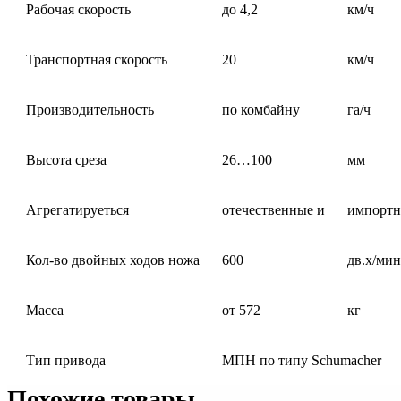
Рабочая скорость
до 4,2
км/ч
Транспортная скорость
20
км/ч
Производительность
по комбайну
га/ч
Высота среза
26…100
мм
Агрегатируеться
отечественные и
импорт
Кол-во двойных ходов ножа
600
дв.х/мин
Масса
от 572
кг
Тип привода
МПН по типу Schumacher
Похожие товары