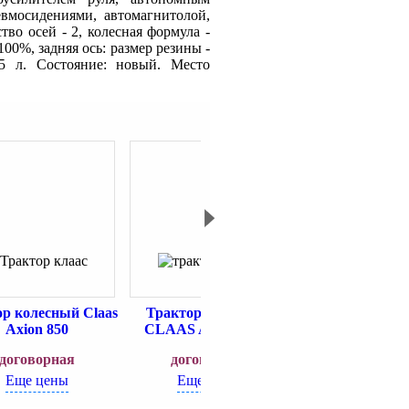
вмосидениями, автомагнитолой,
тво осей - 2, колесная формула -
100%, задняя ось: размер резины -
5 л. Состояние: новый. Место
р колесный Claas
Трактор колесный
Трактор кол
Axion 850
CLAAS AXION 940
CLAAS XERIO
договорная
договорная
договорн
Еще цены
Еще цены
Еще цен