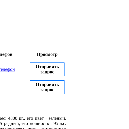
лефон
Просмотр
Отправить
телефон
запрос
Отправить
запрос
 4800 кг., его цвет - зеленый.
 рядный, его мощность - 95 л.с.
оусилителем руля, автономным