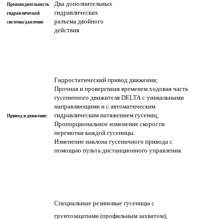
Два дополнительных
Производительность
гидравлических
гидравлической
разъема двойного
системы/давление
действия
Гидростатический привод движения;
Прочная и проверенная временем ходовая часть
гусеничного движителя
DELTA
с уникальными
направляющими и с автоматическим
гидравлическим натяжением гусениц;
Привод и движение:
Пропорциональное изменение скорости
перемотки каждой гусеницы.
Изменение наклона гусеничного привода с
помощью пульта дистанционного управления.
Специальные резиновые гусеницы с
грунтозацепами (профильным захватом);