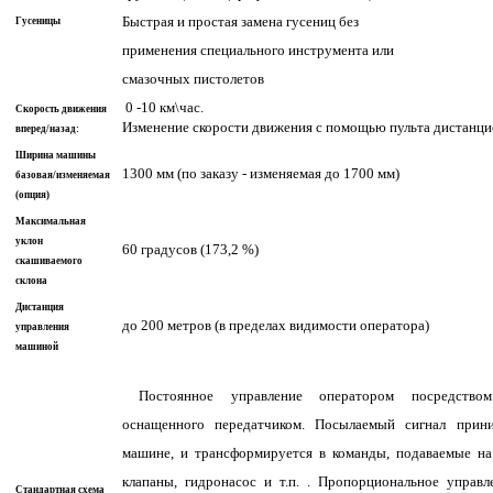
Быстрая и простая замена гусениц без
Гусеницы
применения специального инструмента или
смазочных пистолетов
0 -10 км\час.
Скорость движения
Изменение скорости движения с помощью пульта дистанци
вперед/назад:
Ширина машины
1300 мм (по заказу - изменяемая до 1700 мм)
базовая/изменяемая
(опция)
Максимальная
уклон
60 градусов (173,2 %)
скашиваемого
склона
Дистанция
до 200 метров (в пределах видимости оператора)
управления
машиной
Постоянное управление оператором посредством
оснащенного передатчиком. Посылаемый сигнал прин
машине, и трансформируется в команды, подаваемые на
клапаны, гидронасос и т.п. . Пропорциональное управле
Стандартная схема