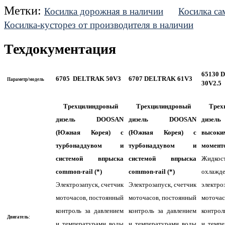
Метки:
Косилка дорожная в наличии
Косилка са
Косилка-кусторез от производителя в наличии
Техдокументация
65130 
6705
DELTRAK 50V3
670
7
DELTRAK 61V3
Параметр/модель
30V2.5
Трехцилиндровый
Трехцилиндровый
Трех
дизель DOOSAN
дизель DOOSAN
дизел
(Южная Корея) с
(Южная Корея) с
высок
турбонаддувом и
турбонаддувом и
момент
системой впрыска
системой впрыска
Жидкос
common-rail (*)
common-rail
(*)
охлажде
Электрозапуск, счетчик
Электрозапуск, счетчик
электро
моточасов, постоянный
моточасов, постоянный
моточас
контроль за давлением
контроль за давлением
контрол
Двигатель:
и температурами воды
и температурами воды
и темп