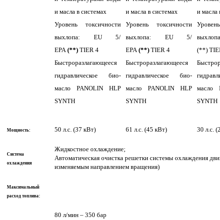
и масла в системах
и масла в системах
и масла
Уровень токсичности
Уровень токсичности
Уровен
выхлопа: EU 5/
выхлопа: EU 5/
выхлопа
EPA
(**)
TIER 4
EPA
(**)
TIER 4
(**) TIE
Быстроразлагающееся
Быстроразлагающееся
Быстрор
гидравлическое био-
гидравлическое био-
гидрав
масло PANOLIN HLP
масло PANOLIN HLP
масло
SYNTH
SYNTH
SYNTH
50 л.с. (37 кВт)
61 л.с. (45 кВт)
30 л.с. (
Мощность:
Жидкостное охлаждение;
Система
Автоматическая очистка решетки системы охлаждения двиг
охлаждения
изменяемым направлением вращения)
Максимальный
расход топлива:
80 л/мин – 350 бар