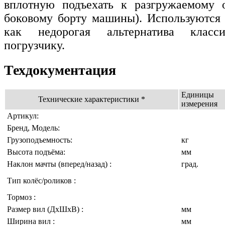
вплотную подъехать к разгружаемому о
боковому борту машины). Используются
как недорогая альтернатива класс
погрузчику.
Техдокументация
Единицы
Технические характеристики *
измерения
Артикул:
Бренд, Модель:
Грузоподъемность:
кг
Высота подъёма:
мм
Наклон мачты (вперед/назад) :
град.
Тип колёс/роликов :
Тормоз :
Размер вил (ДxШхВ) :
мм
Ширина вил :
мм