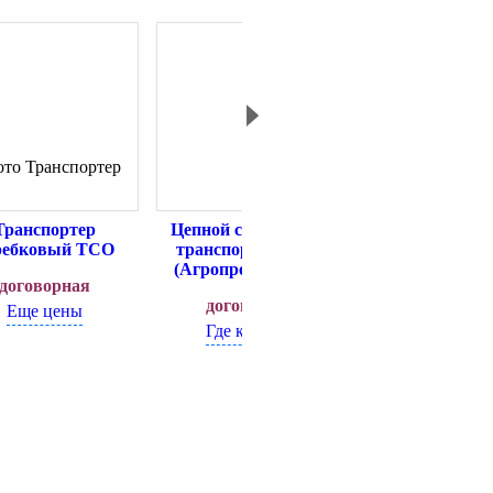
Транспортер
Цепной скребковый
Конвейер це
ребковый ТСО
транспортер КЦ-С
скребковый 
(Агропромтехника)
КСЦ-100.
договорная
(подбункер
договорная
Еще цены
договорн
Где купить?
Где купит