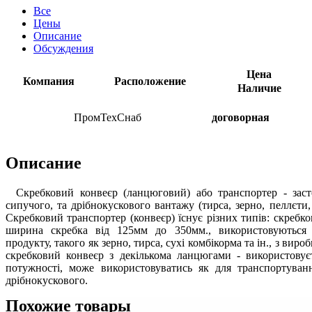
Все
Цены
Описание
Обсуждения
Цена
Компания
Расположение
Наличие
ПромТехСнаб
договорная
Описание
Скребковий конвеєр (ланцюговий) або транспортер - заст
сипучого, та дрібнокускового вантажу (тирса, зерно, пеллєти, т
Скребковий транспортер (конвеєр) їснує різних типів: скребк
ширина скребка від 125мм до 350мм., використовуються 
продукту, такого як зерно, тирса, сухі комбікорма та ін., з вир
скребковий конвеєр з декількома ланцюгами - використовує
потужності, може використовуватись як для транспортуван
дрібнокускового.
Похожие товары