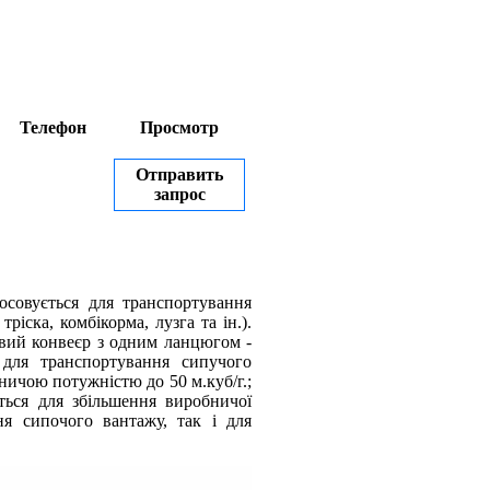
Телефон
Просмотр
Отправить
запрос
осовується для транспортування
ріска, комбікорма, лузга та ін.).
овий конвеєр з одним ланцюгом -
для транспортування сипучого
обничою потужністю до 50 м.куб/г.;
ться для збільшення виробничої
ня сипочого вантажу, так і для