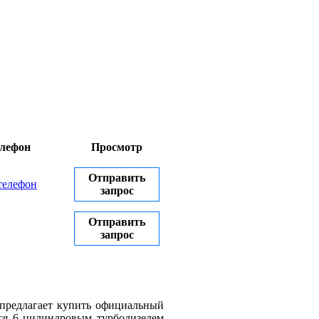
лефон
Просмотр
Отправить
телефон
запрос
Отправить
запрос
предлагает купить о
фициальный
ся 6 цилиндровым турбодизелем