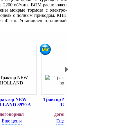
на 2200 об/мин. ВОМ расположен
лены мокрые тормоза с электро-
. Модель с полным приводом. КПП
ет 45 см. Установлен топливный
рактор NEW
Трактор NEW holland
Трактор New Ho
LLAND 8970 A
Т8040
8050
договорная
договорная
договорн
Еще цены
Еще цены
Еще цен