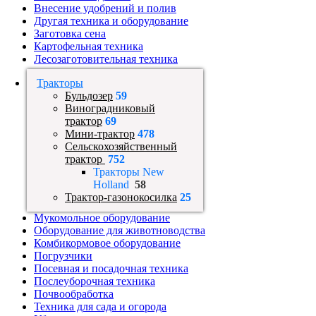
Внесение удобрений и полив
Другая техника и оборудование
Заготовка сена
Картофельная техника
Лесозаготовительная техника
Тракторы
Бульдозер
59
Виноградниковый
трактор
69
Мини-трактор
478
Сельскохозяйственный
трактор
752
Тракторы New
Holland
58
Трактор-газонокосилка
25
Мукомольное оборудование
Оборудование для животноводства
Комбикормовое оборудование
Погрузчики
Посевная и посадочная техника
Послеуборочная техника
Почвообработка
Техника для сада и огорода