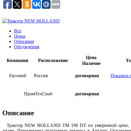
Все
Цены
Описание
Обсуждения
Цена
Компания
Расположение
Те
Наличие
Евгений
Россия
договорная
Показать 
ПромТехСнаб
договорная
Описание
Трактор NEW HOLLAND TM 190 DT по умеренной цене,
дилер.
Произведена тракторная техника в Англии. Оснащает