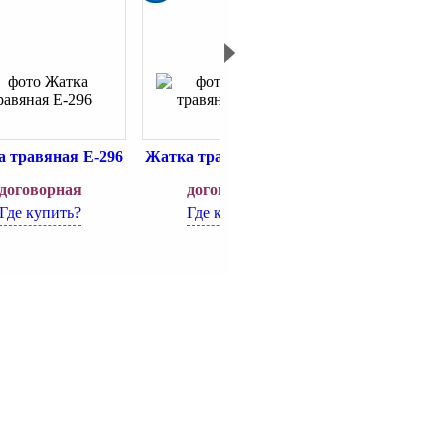
 травяная Е-296
Жатка травяная Е-025
Жатка травяная
договорная
договорная
договорн
Где купить?
Где купить?
Где купит