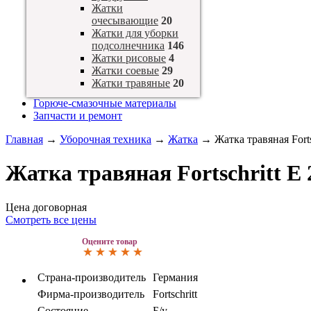
Жатки
очесывающие
20
Жатки для уборки
подсолнечника
146
Жатки рисовые
4
Жатки соевые
29
Жатки травяные
20
Горюче-смазочные материалы
Запчасти и ремонт
Главная
→
Уборочная техника
→
Жатка
→
Жатка травяная Forts
Жатка травяная Fortschritt E 
Цена договорная
Смотреть все цены
Оцените товар
Страна-производитель
Германия
Фирма-производитель
Fortschritt
Состояние
Б/у