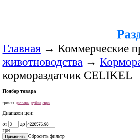
Раз
Главная
→
Коммерческие п
животноводства
→
Кормора
кормораздатчик CELIKEL
Подбор товара
гривны
доллары
рубли
евро
Диапазон цен:
от
до
грн
Сбросить фильтр