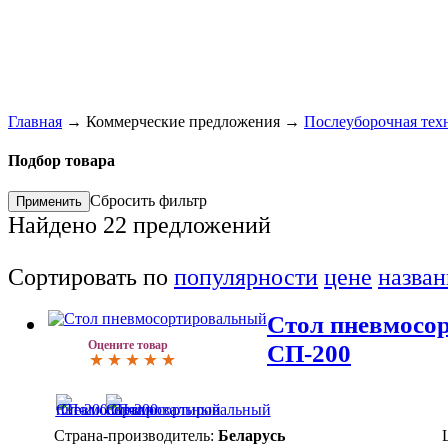
Главная
→
Коммерческие предложения
→
Послеуборочная тех
Подбор товара
Сбросить фильтр
Найдено
22
предложений
Сортировать по
популярности
цене
назва
Стол пневмосо
Оцените товар
СП-200
Страна-производитель:
Беларусь