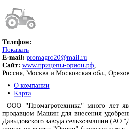
Телефон:
Показать
E-mail:
promagro20@mail.ru
Сайт:
www.прицепы-орион.рф
,
Россия
,
Москва и Московская обл.
,
Орехов
О компании
Карта
ООО "Промагротехника" много лет яв
продавцом Машин для внесения удобрен
Давыдовского завода сельхозмашин (АО "
прицепов марки "Орион" (производитель 