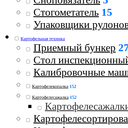
Стогометатель
15
Упаковщики рулоно
Картофельная техника
Приемный бункер
2
Стол инспекционны
Калибровочные ма
Картофелекопалка
152
Картофелесажалка
152
Картофелесажалк
Картофелесортиров