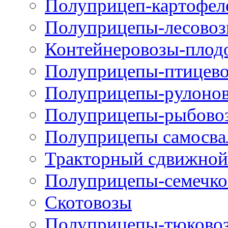
Полуприцеп-картофел
Полуприцепы-лесово
Контейнеровозы-плод
Полуприцепы-птицев
Полуприцепы-рулоно
Полуприцепы-рыбово
Полуприцепы самосва
Тракторный сдвижной
Полуприцепы-семечко
Скотовозы
Полуприцепы-тюково