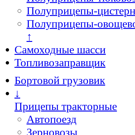
Полуприцепы-цистерны
Полуприцепы-овощев
↑
Самоходные шасси
Топливозаправщик
Бортовой грузовик
↓
Прицепы тракторные
Автопоезд
Зерновозы