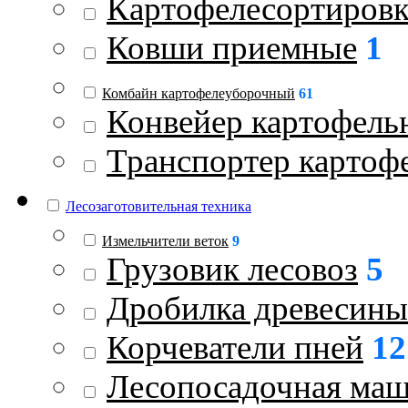
Картофелесортиров
Ковши приемные
1
Комбайн картофелеуборочный
61
Конвейер картофель
Транспортер картоф
Лесозаготовительная техника
Измельчители веток
9
Грузовик лесовоз
5
Дробилка древесины
Корчеватели пней
12
Лесопосадочная ма