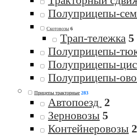
Тракторный сдви
Полуприцепы-сем
Скотовозы
6
Трап-тележка
5
Полуприцепы-тю
Полуприцепы-цист
Полуприцепы-ов
Прицепы тракторные
283
Автопоезд
2
Зерновозы
5
Контейнеровозы