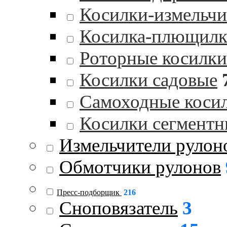
Косилки-измельчи
Косилка-плющилк
Роторные косилки
Косилки садовые
Самоходные коси
Косилки сегментн
Измельчители рулон
Обмотчики рулонов
Пресс-подборщик
216
Сноповязатель
3