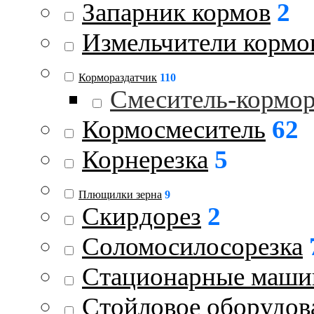
Запарник кормов
2
Измельчители кормо
Кормораздатчик
110
Смеситель-кормо
Кормосмеситель
62
Корнерезка
5
Плющилки зерна
9
Скирдорез
2
Соломосилосорезка
Стационарные маш
Стойловое оборудов