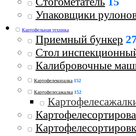
Стогометатель
15
Упаковщики рулоно
Картофельная техника
Приемный бункер
2
Стол инспекционны
Калибровочные ма
Картофелекопалка
152
Картофелесажалка
152
Картофелесажалк
Картофелесортиров
Картофелесортиров