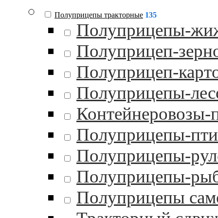
Полуприцепы тракторные
135
Полуприцепы-жи
Полуприцеп-зерн
Полуприцеп-карт
Полуприцепы-лес
Контейнеровозы-
Полуприцепы-пти
Полуприцепы-рул
Полуприцепы-ры
Полуприцепы сам