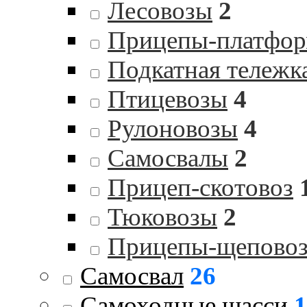
Лесовозы
2
Прицепы-платфо
Подкатная тележк
Птицевозы
4
Рулоновозы
4
Самосвалы
2
Прицеп-скотовоз
Тюковозы
2
Прицепы-щепово
Самосвал
26
Самоходные шасси
1