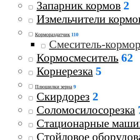
Запарник кормов
2
Измельчители кормо
Кормораздатчик
110
Смеситель-кормо
Кормосмеситель
62
Корнерезка
5
Плющилки зерна
9
Скирдорез
2
Соломосилосорезка
Стационарные маш
Стойловое оборудов