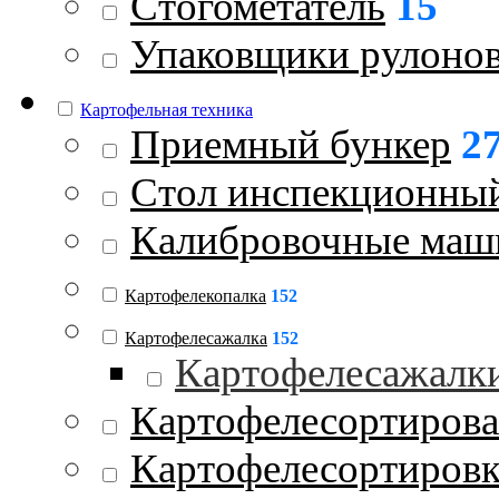
Стогометатель
15
Упаковщики рулоно
Картофельная техника
Приемный бункер
2
Стол инспекционны
Калибровочные ма
Картофелекопалка
152
Картофелесажалка
152
Картофелесажалк
Картофелесортиров
Картофелесортиров