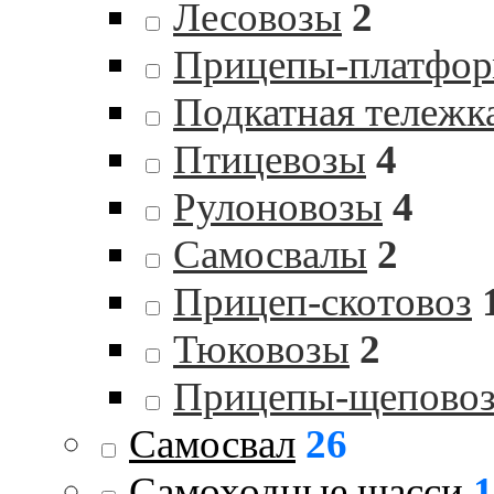
Лесовозы
2
Прицепы-платфо
Подкатная тележк
Птицевозы
4
Рулоновозы
4
Самосвалы
2
Прицеп-скотовоз
Тюковозы
2
Прицепы-щепово
Самосвал
26
Самоходные шасси
1