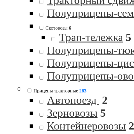
Тракторный сдви
Полуприцепы-сем
Скотовозы
6
Трап-тележка
5
Полуприцепы-тю
Полуприцепы-цист
Полуприцепы-ов
Прицепы тракторные
283
Автопоезд
2
Зерновозы
5
Контейнеровозы