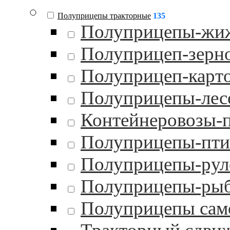
Полуприцепы тракторные
135
Полуприцепы-жи
Полуприцеп-зерн
Полуприцеп-карт
Полуприцепы-лес
Контейнеровозы-
Полуприцепы-пти
Полуприцепы-рул
Полуприцепы-ры
Полуприцепы сам