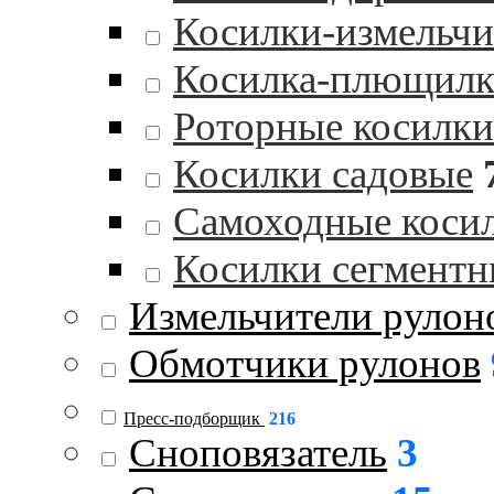
Косилки-измельчи
Косилка-плющилк
Роторные косилки
Косилки садовые
Самоходные коси
Косилки сегментн
Измельчители рулон
Обмотчики рулонов
Пресс-подборщик
216
Сноповязатель
3