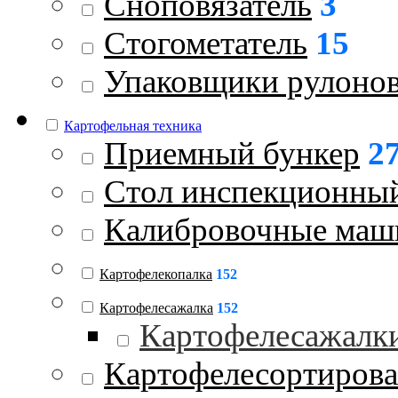
Сноповязатель
3
Стогометатель
15
Упаковщики рулоно
Картофельная техника
Приемный бункер
2
Стол инспекционны
Калибровочные ма
Картофелекопалка
152
Картофелесажалка
152
Картофелесажалк
Картофелесортиров