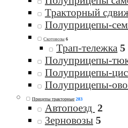
Полуприцепы сам
Тракторный сдви
Полуприцепы-сем
Скотовозы
6
Трап-тележка
5
Полуприцепы-тю
Полуприцепы-цист
Полуприцепы-ов
Прицепы тракторные
283
Автопоезд
2
Зерновозы
5