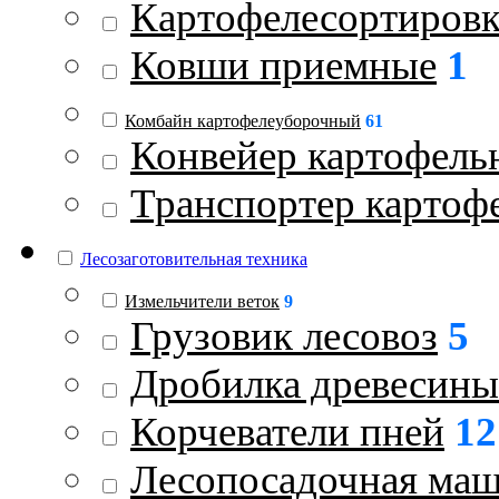
Картофелесортиров
Ковши приемные
1
Комбайн картофелеуборочный
61
Конвейер картофель
Транспортер картоф
Лесозаготовительная техника
Измельчители веток
9
Грузовик лесовоз
5
Дробилка древесины
Корчеватели пней
12
Лесопосадочная ма