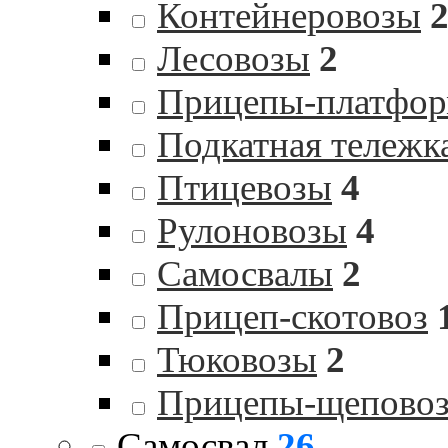
Контейнеровозы
Лесовозы
2
Прицепы-платфо
Подкатная тележк
Птицевозы
4
Рулоновозы
4
Самосвалы
2
Прицеп-скотовоз
Тюковозы
2
Прицепы-щепово
Самосвал
26