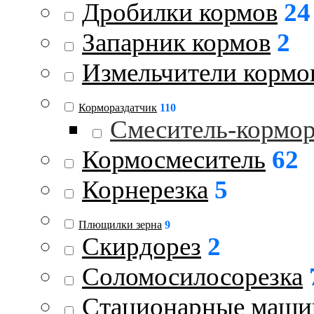
Дробилки кормов
24
Запарник кормов
2
Измельчители кормо
Кормораздатчик
110
Смеситель-кормо
Кормосмеситель
62
Корнерезка
5
Плющилки зерна
9
Скирдорез
2
Соломосилосорезка
Стационарные маш