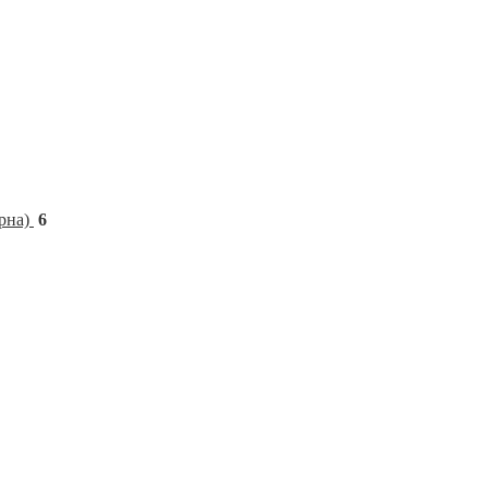
рна)
6