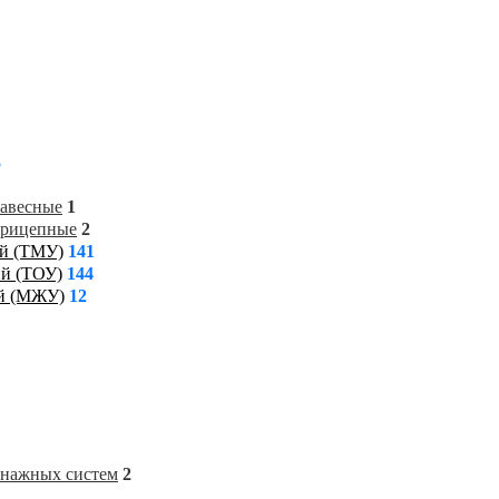
3
навесные
1
прицепные
2
ий (ТМУ)
141
ий (ТОУ)
144
ий (МЖУ)
12
енажных систем
2