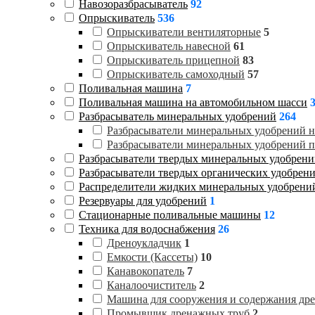
Навозоразбрасыватель
92
Опрыскиватель
536
Опрыскиватели вентиляторные
5
Опрыскиватель навесной
61
Опрыскиватель прицепной
83
Опрыскиватель самоходный
57
Поливальная машина
7
Поливальная машина на автомобильном шасси
Разбрасыватель минеральных удобрений
264
Разбрасыватели минеральных удобрений 
Разбрасыватели минеральных удобрений 
Разбрасыватели твердых минеральных удобрен
Разбрасыватели твердых органических удобрен
Распределители жидких минеральных удобрен
Резервуары для удобрений
1
Стационарные поливальные машины
12
Техника для водоснабжения
26
Дреноукладчик
1
Емкости (Кассеты)
10
Канавокопатель
7
Каналоочиститель
2
Машина для сооружения и содержания др
Промывщик дренажных труб
2