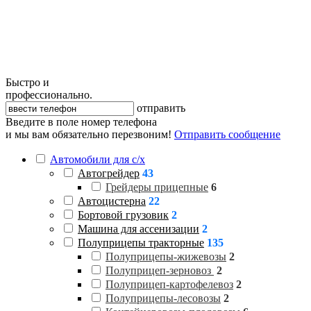
Быстро и
профессионально.
отправить
Введите в поле номер телефона
и мы вам обязательно перезвоним!
Отправить сообщение
Автомобили для с/х
Автогрейдер
43
Грейдеры прицепные
6
Автоцистерна
22
Бортовой грузовик
2
Машина для ассенизации
2
Полуприцепы тракторные
135
Полуприцепы-жижевозы
2
Полуприцеп-зерновоз
2
Полуприцеп-картофелевоз
2
Полуприцепы-лесовозы
2