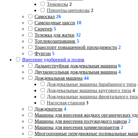
Тюковозы
2
Прицепы-щеповозы
2
Самосвал
26
Самоходные шасси
10
Скрепер
5
Тележка для жатки
32
Топливозаправщик
5
Транспорт повышенной проходимости
2
Фургон
5
Внесение удобрений и полив
Дальнеструйная дождевальная машина
6
Двухконсольная дождевальная машина
4
Дождевальная машина
44
Дождевальные машины барабанного типа
Дождевальные машины кругового типа
4
Дождевальные машины фронтального тип
Насосная станция
3
Дождеватели
4
Машины для внесения жидких органических уд
Машины для внесения полужидкого навоза
2
Машины для внесения химмелиорантов
2
Многоопорные передвижные поливальные маш