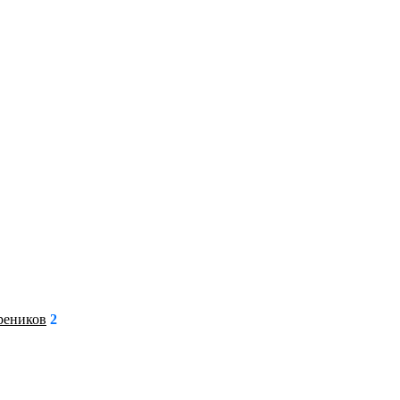
реников
2