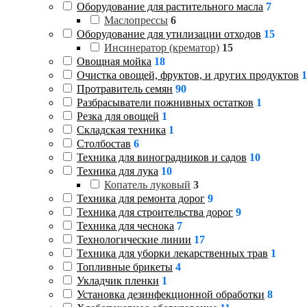
Оборудование для растительного масла
7
Маслопрессы
6
Оборудование для утилизации отходов
15
Инсинератор (крематор)
15
Овощная мойка
18
Очистка овощей, фруктов, и других продуктов
1
Протравитель семян
90
Разбрасыватели пожнивных остатков
1
Резка для овощей
1
Складская техника
1
Столбостав
6
Техника для виноградников и садов
10
Техника для лука
10
Копатель луковый
3
Техника для ремонта дорог
9
Техника для строительства дорог
9
Техника для чеснока
7
Технологические линии
17
Техника для уборки лекарственных трав
1
Топливные брикеты
4
Укладчик пленки
1
Установка дезинфекционной обработки
8