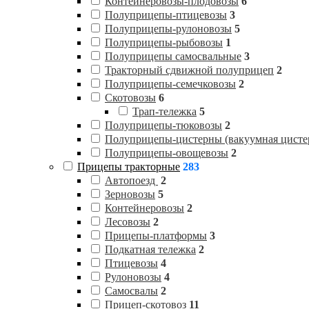
Контейнеровозы-плодовозы
6
Полуприцепы-птицевозы
3
Полуприцепы-рулоновозы
5
Полуприцепы-рыбовозы
1
Полуприцепы самосвальные
3
Тракторный сдвижной полуприцеп
2
Полуприцепы-семечковозы
2
Скотовозы
6
Трап-тележка
5
Полуприцепы-тюковозы
2
Полуприцепы-цистерны (вакуумная цисте
Полуприцепы-овощевозы
2
Прицепы тракторные
283
Автопоезд
2
Зерновозы
5
Контейнеровозы
2
Лесовозы
2
Прицепы-платформы
3
Подкатная тележка
2
Птицевозы
4
Рулоновозы
4
Самосвалы
2
Прицеп-скотовоз
11