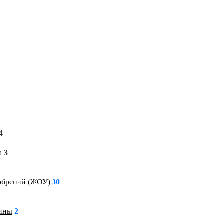
4
а
3
обрений (ЖОУ)
30
ины
2