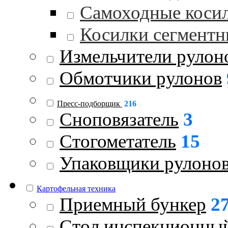
Самоходные коси
Косилки сегментн
Измельчители рулон
Обмотчики рулонов
Пресс-подборщик
216
Сноповязатель
3
Стогометатель
15
Упаковщики рулоно
Картофельная техника
Приемный бункер
2
Стол инспекционны