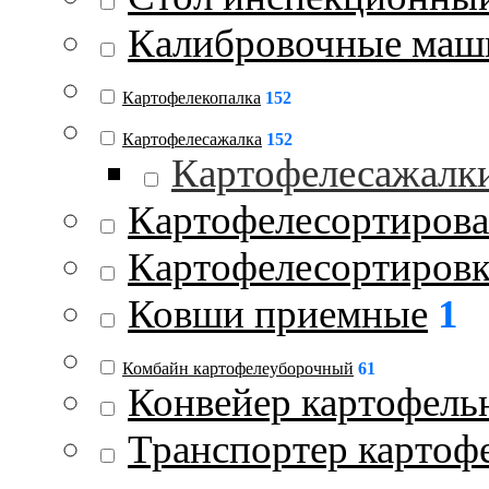
Калибровочные ма
Картофелекопалка
152
Картофелесажалка
152
Картофелесажалк
Картофелесортиров
Картофелесортиров
Ковши приемные
1
Комбайн картофелеуборочный
61
Конвейер картофель
Транспортер картоф