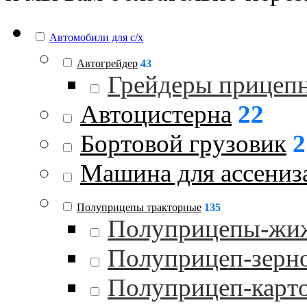
Автомобили для с/х
Автогрейдер
43
Грейдеры прицеп
Автоцистерна
22
Бортовой грузовик
2
Машина для ассениз
Полуприцепы тракторные
135
Полуприцепы-жи
Полуприцеп-зерн
Полуприцеп-карт