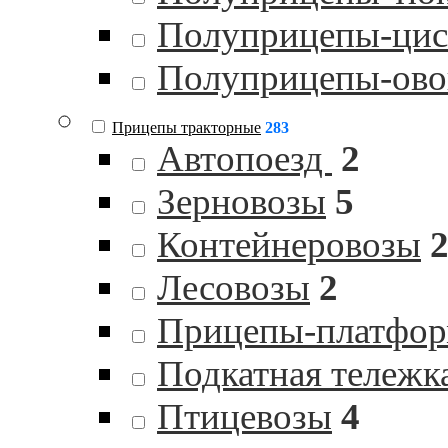
Полуприцепы-цист
Полуприцепы-ов
Прицепы тракторные
283
Автопоезд
2
Зерновозы
5
Контейнеровозы
Лесовозы
2
Прицепы-платфо
Подкатная тележк
Птицевозы
4