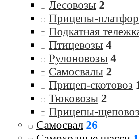
Лесовозы
2
Прицепы-платфо
Подкатная тележк
Птицевозы
4
Рулоновозы
4
Самосвалы
2
Прицеп-скотовоз
Тюковозы
2
Прицепы-щепово
Самосвал
26
Самоходные шасси
1