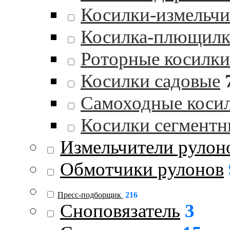
Косилки-измельчи
Косилка-плющилк
Роторные косилки
Косилки садовые
Самоходные коси
Косилки сегментн
Измельчители рулон
Обмотчики рулонов
Пресс-подборщик
216
Сноповязатель
3