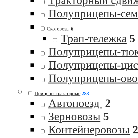
Тракторный сдви
Полуприцепы-сем
Скотовозы
6
Трап-тележка
5
Полуприцепы-тю
Полуприцепы-цист
Полуприцепы-ов
Прицепы тракторные
283
Автопоезд
2
Зерновозы
5
Контейнеровозы