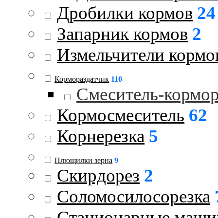
Дробилки кормов
24
Запарник кормов
2
Измельчители кормо
Кормораздатчик
110
Смеситель-кормо
Кормосмеситель
62
Корнерезка
5
Плющилки зерна
9
Скирдорез
2
Соломосилосорезка
Стационарные маш