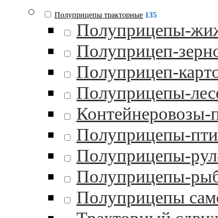
Полуприцепы тракторные
135
Полуприцепы-жи
Полуприцеп-зерн
Полуприцеп-карт
Полуприцепы-лес
Контейнеровозы-
Полуприцепы-пти
Полуприцепы-рул
Полуприцепы-ры
Полуприцепы сам