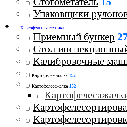
Стогометатель
15
Упаковщики рулоно
Картофельная техника
Приемный бункер
2
Стол инспекционны
Калибровочные ма
Картофелекопалка
152
Картофелесажалка
152
Картофелесажалк
Картофелесортиров
Картофелесортиров