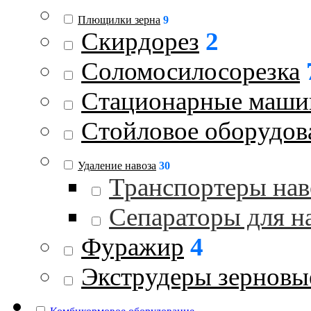
Плющилки зерна
9
Скирдорез
2
Соломосилосорезка
Стационарные маш
Стойловое оборудов
Удаление навоза
30
Транспортеры нав
Сепараторы для н
Фуражир
4
Экструдеры зерновы