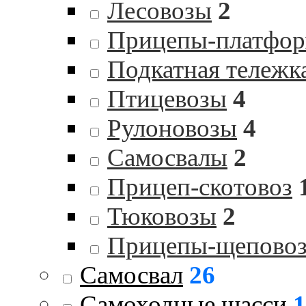
Лесовозы
2
Прицепы-платфо
Подкатная тележк
Птицевозы
4
Рулоновозы
4
Самосвалы
2
Прицеп-скотовоз
Тюковозы
2
Прицепы-щепово
Самосвал
26
Самоходные шасси
1