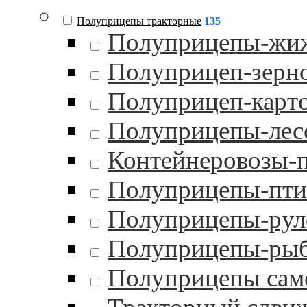
Полуприцепы тракторные
135
Полуприцепы-жи
Полуприцеп-зерн
Полуприцеп-карт
Полуприцепы-лес
Контейнеровозы-
Полуприцепы-пти
Полуприцепы-рул
Полуприцепы-ры
Полуприцепы сам