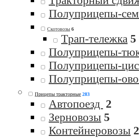
Тракторный сдви
Полуприцепы-сем
Скотовозы
6
Трап-тележка
5
Полуприцепы-тю
Полуприцепы-цист
Полуприцепы-ов
Прицепы тракторные
283
Автопоезд
2
Зерновозы
5
Контейнеровозы