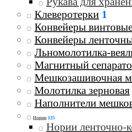
Рукава для хранен
Клеверотерки
1
Конвейеры винтовы
Конвейеры ленточн
Льномолотилка-веял
Магнитный сепарат
Мешкозашивочная 
Молотилка зерновая
Наполнители мешко
Нории
125
Нории ленточно-