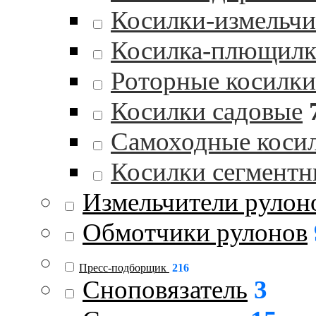
Косилки-измельчи
Косилка-плющилк
Роторные косилки
Косилки садовые
Самоходные коси
Косилки сегментн
Измельчители рулон
Обмотчики рулонов
Пресс-подборщик
216
Сноповязатель
3