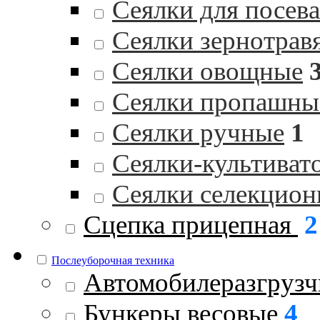
Сеялки для посев
Сеялки зернотрав
Сеялки овощные
Сеялки пропашны
Сеялки ручные
1
Сеялки-культиват
Сеялки селекцио
Сцепка прицепная
2
Послеуборочная техника
Автомобилеразгрузч
Бункеры весовые
4