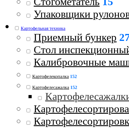
Стогометатель
15
Упаковщики рулоно
Картофельная техника
Приемный бункер
2
Стол инспекционны
Калибровочные ма
Картофелекопалка
152
Картофелесажалка
152
Картофелесажалк
Картофелесортиров
Картофелесортиров