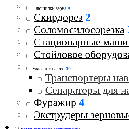
Плющилки зерна
9
Скирдорез
2
Соломосилосорезка
Стационарные маш
Стойловое оборудов
Удаление навоза
30
Транспортеры нав
Сепараторы для н
Фуражир
4
Экструдеры зерновы