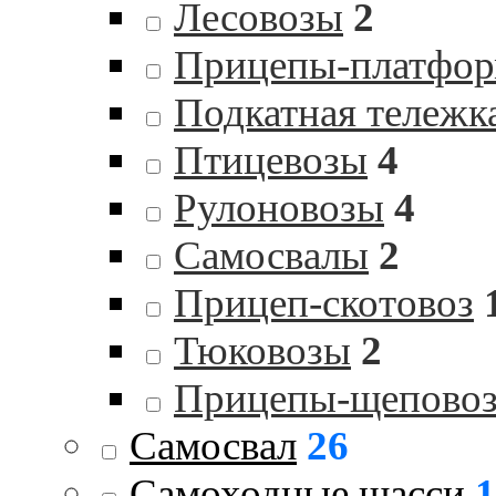
Лесовозы
2
Прицепы-платфо
Подкатная тележк
Птицевозы
4
Рулоновозы
4
Самосвалы
2
Прицеп-скотовоз
Тюковозы
2
Прицепы-щепово
Самосвал
26
Самоходные шасси
1