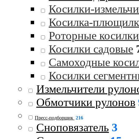
Косилки-измельчи
Косилка-плющилк
Роторные косилки
Косилки садовые
Самоходные коси
Косилки сегментн
Измельчители рулон
Обмотчики рулонов
Пресс-подборщик
216
Сноповязатель
3