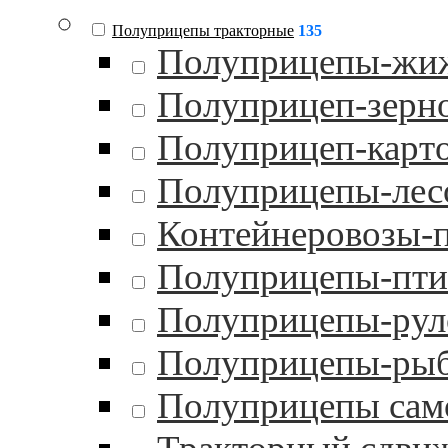
Полуприцепы тракторные
135
Полуприцепы-жи
Полуприцеп-зерн
Полуприцеп-карт
Полуприцепы-лес
Контейнеровозы-
Полуприцепы-пти
Полуприцепы-рул
Полуприцепы-ры
Полуприцепы сам