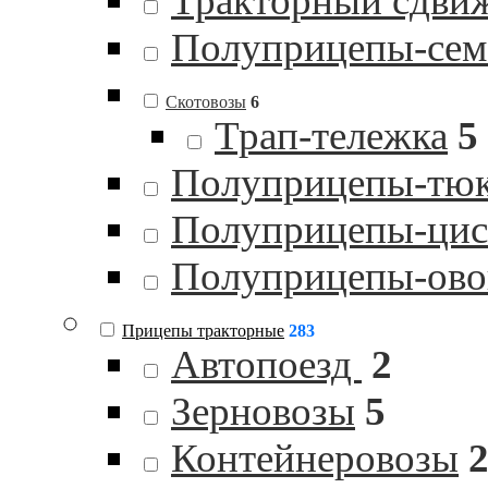
Тракторный сдви
Полуприцепы-сем
Скотовозы
6
Трап-тележка
5
Полуприцепы-тю
Полуприцепы-цист
Полуприцепы-ов
Прицепы тракторные
283
Автопоезд
2
Зерновозы
5
Контейнеровозы