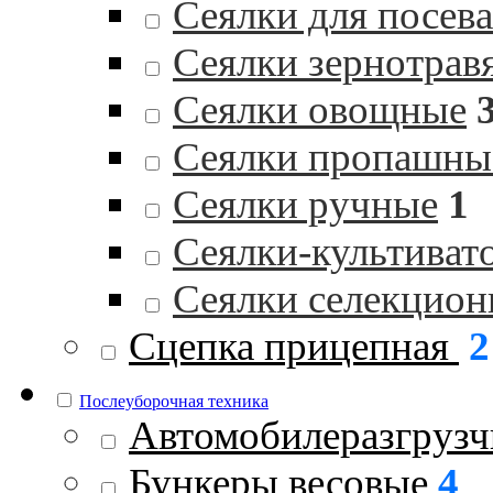
Сеялки для посев
Сеялки зернотрав
Сеялки овощные
Сеялки пропашны
Сеялки ручные
1
Сеялки-культиват
Сеялки селекцио
Сцепка прицепная
2
Послеуборочная техника
Автомобилеразгрузч
Бункеры весовые
4