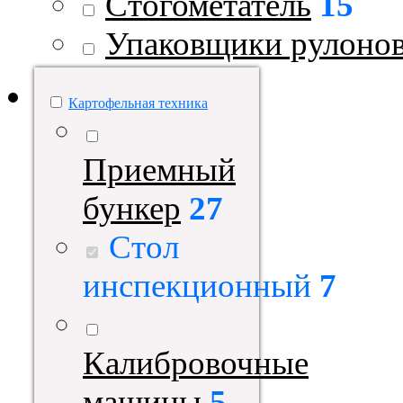
Стогометатель
15
Упаковщики рулоно
Картофельная техника
Приемный
бункер
27
Стол
инспекционный
7
Калибровочные
машины
5