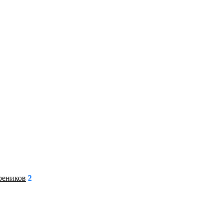
реников
2