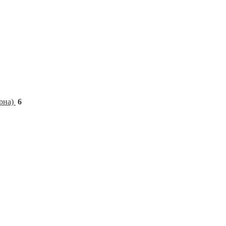
рна)
6