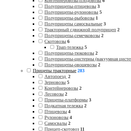
Контейнеровозы-плодовозы
6
Полуприцепы-птицевозы
3
Полуприцепы-рулоновозы
5
Полуприцепы-рыбовозы
1
Полуприцепы самосвальные
3
Тракторный сдвижной полуприцеп
2
Полуприцепы-семечковозы
2
Скотовозы
6
Трап-тележка
5
Полуприцепы-тюковозы
2
Полуприцепы-цистерны (вакуумная цисте
Полуприцепы-овощевозы
2
Прицепы тракторные
283
Автопоезд
2
Зерновозы
5
Контейнеровозы
2
Лесовозы
2
Прицепы-платформы
3
Подкатная тележка
2
Птицевозы
4
Рулоновозы
4
Самосвалы
2
Прицеп-скотовоз
11