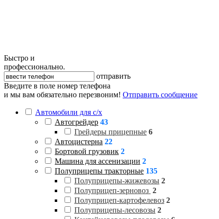
Быстро и
профессионально.
отправить
Введите в поле номер телефона
и мы вам обязательно перезвоним!
Отправить сообщение
Автомобили для с/х
Автогрейдер
43
Грейдеры прицепные
6
Автоцистерна
22
Бортовой грузовик
2
Машина для ассенизации
2
Полуприцепы тракторные
135
Полуприцепы-жижевозы
2
Полуприцеп-зерновоз
2
Полуприцеп-картофелевоз
2
Полуприцепы-лесовозы
2