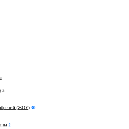
4
а
3
обрений (ЖОУ)
30
ины
2