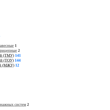
3
навесные
1
прицепные
2
ий (ТМУ)
141
ий (ТОУ)
144
ий (МЖУ)
12
енажных систем
2