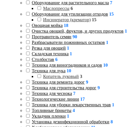
Оборудование для растительного масла
7
Маслопрессы
6
Оборудование для утилизации отходов
15
Инсинератор (крематор)
15
Овощная мойка
18
Очистка овощей, фруктов, и других продуктов
1
Протравитель семян
90
Разбрасыватели пожнивных остатков
1
Резка для овощей
1
Складская техника
1
Столбостав
6
Техника для виноградников и садов
10
Техника для лука
10
Копатель луковый
3
Техника для ремонта дорог
9
Техника для строительства дорог
9
Техника для чеснока
7
Технологические линии
17
Техника для уборки лекарственных трав
1
Топливные брикеты
4
Укладчик пленки
1
Установка дезинфекционной обработки
8