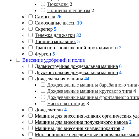
Тюковозы
2
Прицепы-щеповозы
2
Самосвал
26
Самоходные шасси
10
Скрепер
5
Тележка для жатки
32
Топливозаправщик
5
Транспорт повышенной проходимости
2
Фургон
5
Внесение удобрений и полив
Дальнеструйная дождевальная машина
6
Двухконсольная дождевальная машина
4
Дождевальная машина
44
Дождевальные машины барабанного типа
Дождевальные машины кругового типа
4
Дождевальные машины фронтального тип
Насосная станция
3
Дождеватели
4
Машины для внесения жидких органических уд
Машины для внесения полужидкого навоза
2
Машины для внесения химмелиорантов
2
Многоопорные передвижные поливальные маш