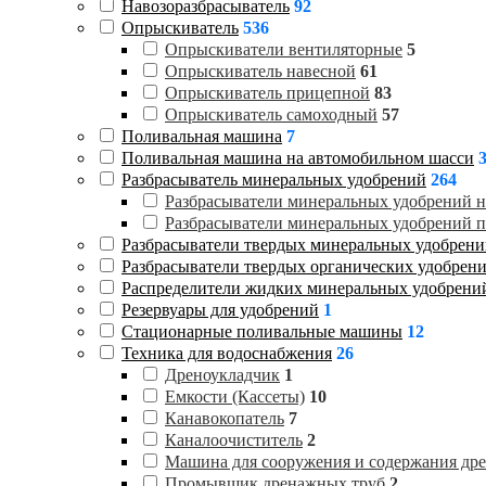
Навозоразбрасыватель
92
Опрыскиватель
536
Опрыскиватели вентиляторные
5
Опрыскиватель навесной
61
Опрыскиватель прицепной
83
Опрыскиватель самоходный
57
Поливальная машина
7
Поливальная машина на автомобильном шасси
Разбрасыватель минеральных удобрений
264
Разбрасыватели минеральных удобрений 
Разбрасыватели минеральных удобрений 
Разбрасыватели твердых минеральных удобрен
Разбрасыватели твердых органических удобрен
Распределители жидких минеральных удобрен
Резервуары для удобрений
1
Стационарные поливальные машины
12
Техника для водоснабжения
26
Дреноукладчик
1
Емкости (Кассеты)
10
Канавокопатель
7
Каналоочиститель
2
Машина для сооружения и содержания др
Промывщик дренажных труб
2