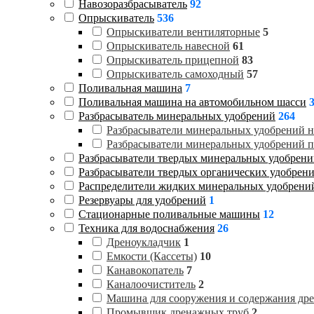
Навозоразбрасыватель
92
Опрыскиватель
536
Опрыскиватели вентиляторные
5
Опрыскиватель навесной
61
Опрыскиватель прицепной
83
Опрыскиватель самоходный
57
Поливальная машина
7
Поливальная машина на автомобильном шасси
Разбрасыватель минеральных удобрений
264
Разбрасыватели минеральных удобрений 
Разбрасыватели минеральных удобрений 
Разбрасыватели твердых минеральных удобрен
Разбрасыватели твердых органических удобрен
Распределители жидких минеральных удобрен
Резервуары для удобрений
1
Стационарные поливальные машины
12
Техника для водоснабжения
26
Дреноукладчик
1
Емкости (Кассеты)
10
Канавокопатель
7
Каналоочиститель
2
Машина для сооружения и содержания др
Промывщик дренажных труб
2