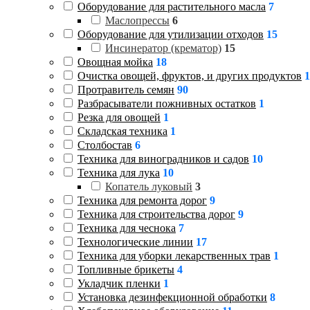
Оборудование для растительного масла
7
Маслопрессы
6
Оборудование для утилизации отходов
15
Инсинератор (крематор)
15
Овощная мойка
18
Очистка овощей, фруктов, и других продуктов
1
Протравитель семян
90
Разбрасыватели пожнивных остатков
1
Резка для овощей
1
Складская техника
1
Столбостав
6
Техника для виноградников и садов
10
Техника для лука
10
Копатель луковый
3
Техника для ремонта дорог
9
Техника для строительства дорог
9
Техника для чеснока
7
Технологические линии
17
Техника для уборки лекарственных трав
1
Топливные брикеты
4
Укладчик пленки
1
Установка дезинфекционной обработки
8