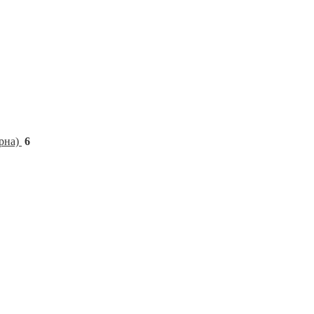
рна)
6