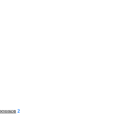
реников
2