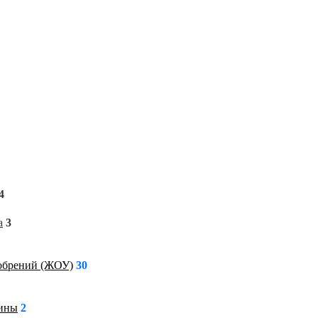
4
а
3
обрений (ЖОУ)
30
ины
2