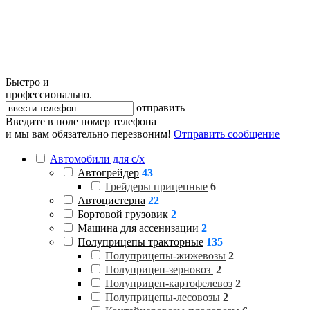
Быстро и
профессионально.
отправить
Введите в поле номер телефона
и мы вам обязательно перезвоним!
Отправить сообщение
Автомобили для с/х
Автогрейдер
43
Грейдеры прицепные
6
Автоцистерна
22
Бортовой грузовик
2
Машина для ассенизации
2
Полуприцепы тракторные
135
Полуприцепы-жижевозы
2
Полуприцеп-зерновоз
2
Полуприцеп-картофелевоз
2
Полуприцепы-лесовозы
2