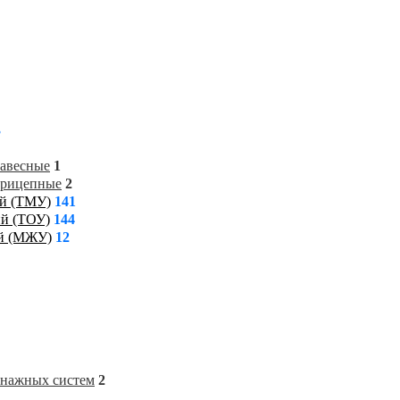
3
навесные
1
прицепные
2
ий (ТМУ)
141
ий (ТОУ)
144
ий (МЖУ)
12
енажных систем
2