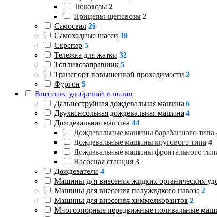
Тюковозы
2
Прицепы-щеповозы
2
Самосвал
26
Самоходные шасси
10
Скрепер
5
Тележка для жатки
32
Топливозаправщик
5
Транспорт повышенной проходимости
2
Фургон
5
Внесение удобрений и полив
Дальнеструйная дождевальная машина
6
Двухконсольная дождевальная машина
4
Дождевальная машина
44
Дождевальные машины барабанного типа
Дождевальные машины кругового типа
4
Дождевальные машины фронтального тип
Насосная станция
3
Дождеватели
4
Машины для внесения жидких органических уд
Машины для внесения полужидкого навоза
2
Машины для внесения химмелиорантов
2
Многоопорные передвижные поливальные маш