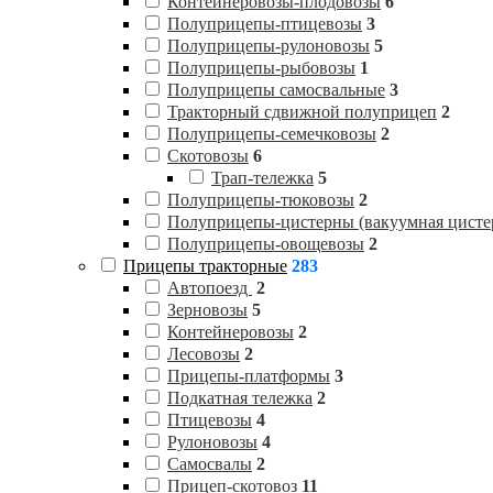
Контейнеровозы-плодовозы
6
Полуприцепы-птицевозы
3
Полуприцепы-рулоновозы
5
Полуприцепы-рыбовозы
1
Полуприцепы самосвальные
3
Тракторный сдвижной полуприцеп
2
Полуприцепы-семечковозы
2
Скотовозы
6
Трап-тележка
5
Полуприцепы-тюковозы
2
Полуприцепы-цистерны (вакуумная цисте
Полуприцепы-овощевозы
2
Прицепы тракторные
283
Автопоезд
2
Зерновозы
5
Контейнеровозы
2
Лесовозы
2
Прицепы-платформы
3
Подкатная тележка
2
Птицевозы
4
Рулоновозы
4
Самосвалы
2
Прицеп-скотовоз
11