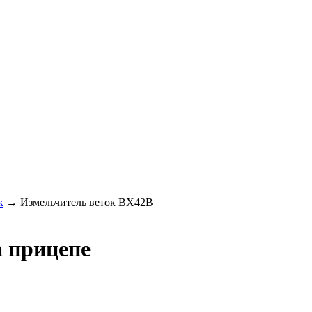
к
→
Измельчитель веток BX42B
 прицепе