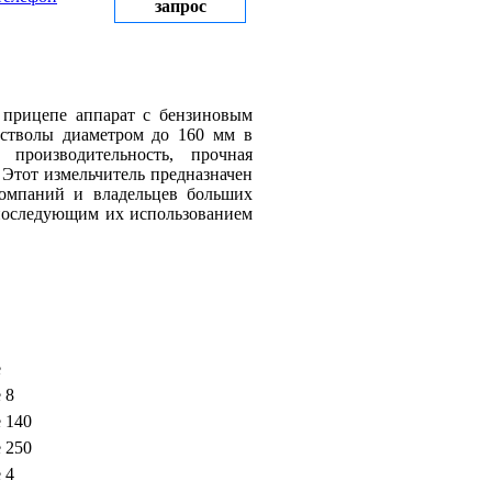
запрос
 прицепе аппарат с бензиновым
и стволы диаметром до 160 мм в
производительность, прочная
 Этот измельчитель предназначен
компаний и владельцев больших
 последующим их использованием
е
 8
 140
 250
 4