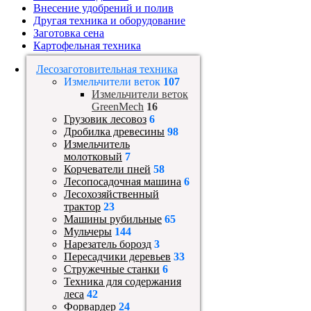
Внесение удобрений и полив
Другая техника и оборудование
Заготовка сена
Картофельная техника
Лесозаготовительная техника
Измельчители веток
107
Измельчители веток
GreenMech
16
Грузовик лесовоз
6
Дробилка древесины
98
Измельчитель
молотковый
7
Корчеватели пней
58
Лесопосадочная машина
6
Лесохозяйственный
трактор
23
Машины рубильные
65
Мульчеры
144
Нарезатель борозд
3
Пересадчики деревьев
33
Стружечные станки
6
Техника для содержания
леса
42
Форвардер
24