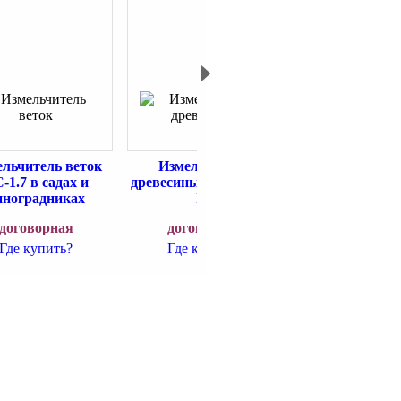
льчитель веток
Измельчители
Измельчит
-1.7 в садах и
древесины (щепорезы)
древесины (ще
иноградниках
ID
SRUB
договорная
договорная
договорн
Где купить?
Где купить?
Где купит