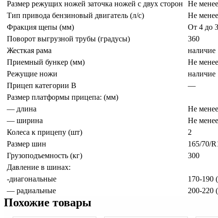
Размер режущих ножей заточка ножей с двух сторон
Не менее
Тип привода бензиновый двигатель (л/с)
Не менее
Фракция щепы (мм)
От 4 до 
Поворот выгрузной трубы (градусы)
360
Жесткая рама
наличие
Приемный бункер (мм)
Не менее
Режущие ножи
наличие
Прицеп категории В
—
Размер платформы прицепа: (мм)
— длина
Не менее
— ширина
Не менее
Колеса к прицепу (шт)
2
Размер шин
165/70/R
Грузоподъемность (кг)
300
Давление в шинах:
-диагональные
170-190 (
— радиальные
200-220 (
Похожие товары