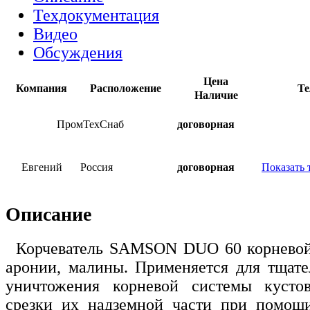
Техдокументация
Видео
Обсуждения
Цена
Компания
Расположение
Те
Наличие
ПромТехСнаб
договорная
Евгений
Россия
договорная
Показать 
Описание
Корчеватель SAMSON DUO 60 корневой
аронии, малины. Применяется для тщате
уничтожения корневой системы кусто
срезки их надземной части при помощи