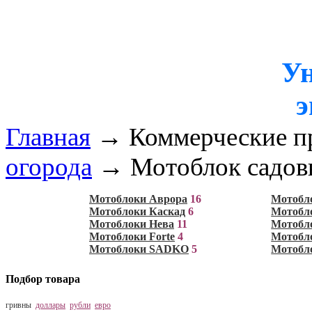
Ун
э
Главная
→
Коммерческие п
огорода
→
Мотоблок садо
Мотоблоки Аврора
16
Мотобл
Мотоблоки Каскад
6
Мотобл
Мотоблоки Нева
11
Мотобл
Мотоблоки Forte
4
Мотобло
Мотоблоки SADKO
5
Мотобл
Подбор товара
гривны
доллары
рубли
евро