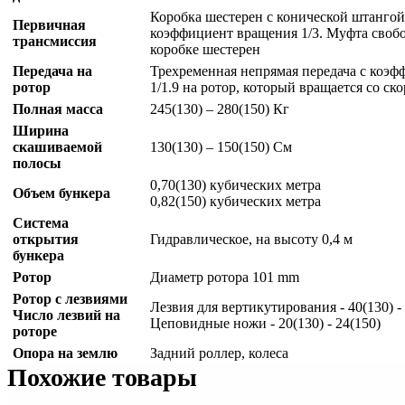
Коробка шестерен с конической штангой
Первичная
коэффициент вращения 1/3. Муфта своб
трансмиссия
коробке шестерен
Передача на
Трехременная непрямая передача с коэ
ротор
1/1.9 на ротор, который вращается со ск
Полная масса
245(130) – 280(150) Кг
Ширина
скашиваемой
130(130) – 150(150) См
полосы
0,70(130) кубических метра
Объем бункера
0,82(150) кубических метра
Система
открытия
Гидравлическое, на высоту 0,4 м
бункера
Ротор
Диаметр ротора 101 mm
Ротор с лезвиями
Лезвия для вертикутирования - 40(130) -
Число лезвий на
Цеповидные ножи - 20(130) - 24(150)
роторе
Опора на землю
Задний роллер, колеса
Похожие товары