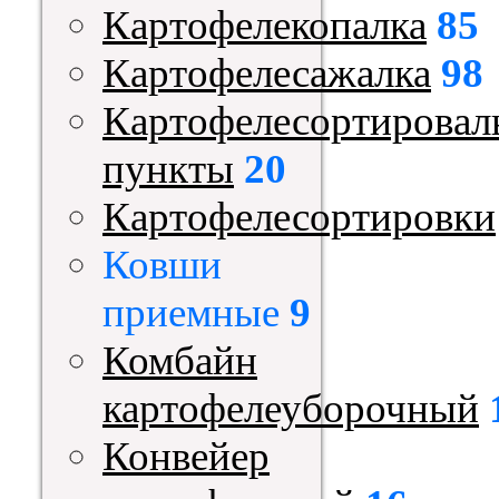
Картофелекопалка
85
Картофелесажалка
98
Картофелесортировал
пункты
20
Картофелесортировки
Ковши
приемные
9
Комбайн
картофелеуборочный
Конвейер