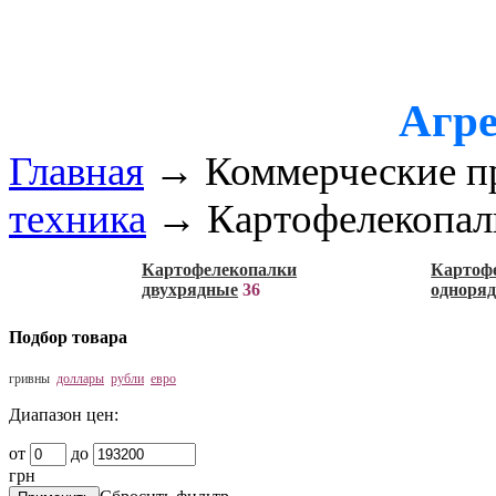
Агре
Главная
→
Коммерческие п
техника
→
Картофелекопал
Картофелекопалки
Картоф
двухрядные
36
одноря
Подбор товара
гривны
доллары
рубли
евро
Диапазон цен:
от
до
грн