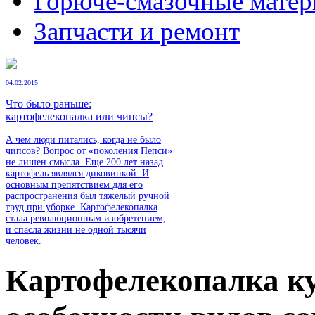
Горюче-смазочные мате
Запчасти и ремонт
04.02.2015
Что было раньше:
картофелекопалка или чипсы?
А чем люди питались, когда не было
чипсов? Вопрос от «поколения Пепси»
не лишен смысла. Еще 200 лет назад
картофель являлся диковинкой. И
основным препятствием для его
распространения был тяжелый ручной
труд при уборке. Картофелекопалка
стала революционным изобретением,
и спасла жизни не одной тысячи
человек.
Картофелекопалка ку