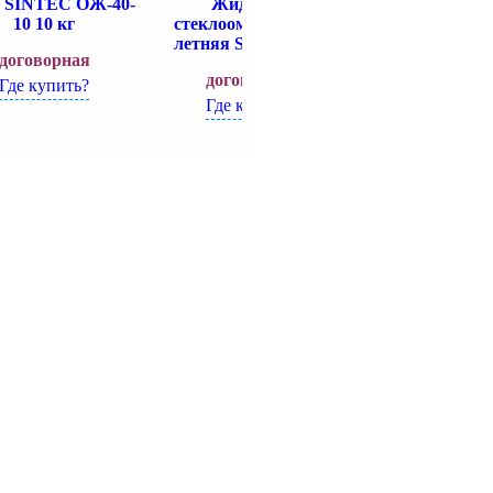
л SINTEC ОЖ-40-
Жидкость
Паста чистящ
10 10 кг
стеклоомывающая
рук
летняя SINTEC 5 л
договорная
договорн
договорная
Где купить?
Где купит
Где купить?