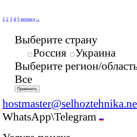
1
2
3
4
5
вперед→
Выберите страну
Россия
Украина
Выберите регион/област
Все
hostmaster@selhoztehnika.ne
WhatsApp\Telegram