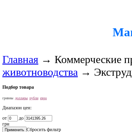
Ма
Главная
→
Коммерческие п
животноводства
→
Экструд
Подбор товара
гривны
доллары
рубли
евро
Диапазон цен:
от
до
грн
Сбросить фильтр