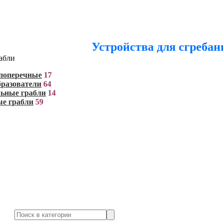
Устройства для сгреба
абли
 поперечные
17
разователи
64
ьные грабли
14
ые грабли
59