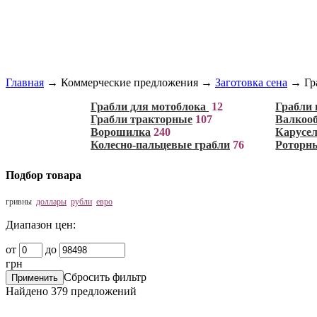
Главная
→
Коммерческие предложения
→
Заготовка сена
→
Гр
Грабли для мотоблока
12
Грабли
Грабли тракторные
107
Валкооб
Ворошилка
240
Карусел
Колесно-пальцевые грабли
76
Роторн
Подбор товара
гривны
доллары
рубли
евро
Диапазон цен:
от
до
грн
Сбросить фильтр
Найдено
379
предложений