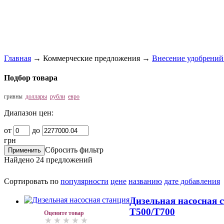
Главная
→
Коммерческие предложения
→
Внесение удобрений
Подбор товара
гривны
доллары
рубли
евро
Диапазон цен:
от
до
грн
Сбросить фильтр
Найдено
24
предложений
Сортировать по
популярности
цене
названию
дате добавления
Дизельная насосная 
T500/T700
Оцените товар