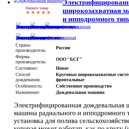
Электрифицированн
Оцените товар
широкозахватная м
и ипподромного тип
Страна-
Россия
производитель:
Фирма-
ООО "БСГ"
производитель:
Состояние:
Новое
Способ
Круговые широкозахватные сист
дождевания:
фронтальные
Особенность:
Собственное производство
Назначение:
Дождевальная машина
Электрифицированная дождевальная 
машина радиального и ипподромного т
установка для полива сельскохозяйств
которая может работать как по кругу 