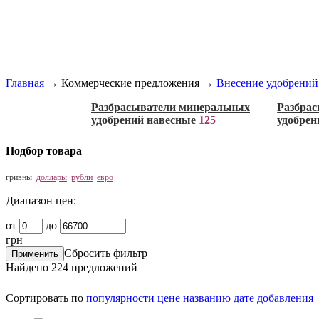
Главная
→
Коммерческие предложения
→
Внесение удобрений
Разбрасыватели минеральных
Разбра
удобрений навесные
125
удобрен
Подбор товара
гривны
доллары
рубли
евро
Диапазон цен:
от
до
грн
Сбросить фильтр
Найдено
224
предложений
Сортировать по
популярности
цене
названию
дате добавления