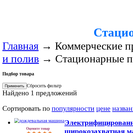
Стаци
Главная
→
Коммерческие п
и полив
→
Стационарные 
Подбор товара
Сбросить фильтр
Найдено
1
предложений
Сортировать по
популярности
цене
назва
Электрифицированн
Оцените товар
широкозахватная м