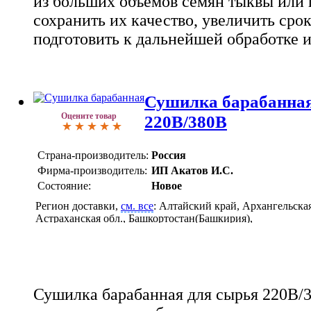
из больших объемов семян тыквы или 
сохранить их качество, увеличить сро
подготовить к дальнейшей обработке 
Сушилка барабанная
Оцените товар
220В/380В
Страна-производитель:
Россия
Фирма-производитель:
ИП Акатов И.С.
Состояние:
Новое
Регион доставки,
см. все
: Алтайский край, Архангельская
Астраханская обл., Башкортостан(Башкирия),
Башкортостан(Башкирия), Белгородская обл., Брянская об
Владимирская обл., Волгоградская обл., Вологодская обл.
Воронежская обл., Нижегородская (Горьковская), Ивановс
Иркутская обл., Тверская обл., Калужская обл., Кемеровск
Кировская обл., Костромская обл., Краснодарский край,
Сушилка барабанная для сырья 220В/3
Красноярский край, Курганская обл., Курская обл., Липец
Москва и Московская обл., Мурманская обл., Новосибирс