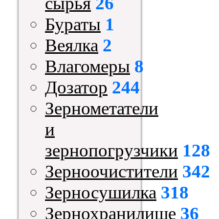
сырья
26
Бураты
1
Веялка
2
Влагомеры
8
Дозатор
244
Зернометатели
и
зернопогрузчики
128
Зерноочистители
342
Зерносушилка
318
Зернохранилище
36