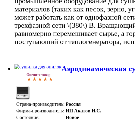
промышленное оборудование для суш
Омская обл., Орловская обл., Пензенская обл., Приморск
материалов (таких как песок, зерно, уг
Псковская обл., Ростовская обл., Рязанская обл., Самарска
Санкт-Петербург и Ленинградская обл., Саратовская обл.
может работать как от однофазной сети 
Свердловская обл., Смоленская обл., Ставропольский кра
трехфазной сети \(380\) В. Вращающи
Тамбовская обл., Татарстан, Томская обл., Тульская обл.
обл., Удмуртия, Ульяновская обл., Челябинская обл., Яро
равномерно перемешивает сырье, а гор
обл., Крым AP, Новгородская обл.
поступающий от теплогенератора, испа
Аэродинамическая с
Оцените товар
Страна-производитель:
Россия
Фирма-производитель:
ИП Акатов И.С.
Состояние:
Новое