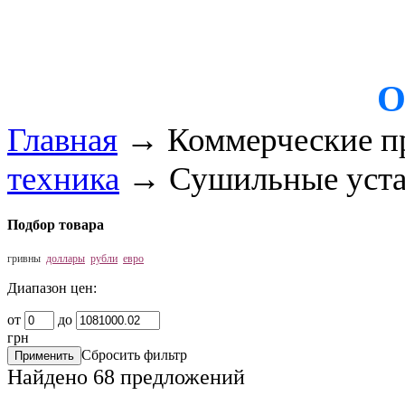
О
Главная
→
Коммерческие п
техника
→
Сушильные уст
Подбор товара
гривны
доллары
рубли
евро
Диапазон цен:
от
до
грн
Сбросить фильтр
Найдено
68
предложений