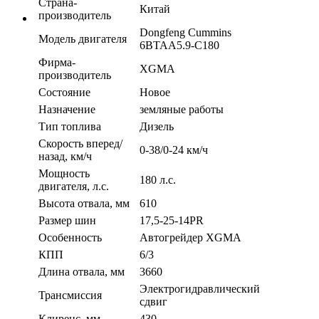
Страна-
Китай
производитель
Dongfeng Cummins
Модель двигателя
6BTAA5.9-C180
Фирма-
XGMA
производитель
Состояние
Новое
Назначение
земляные работы
Тип топлива
Дизель
Скорость вперед/
0-38/0-24 км/ч
назад, км/ч
Мощность
180 л.с.
двигателя, л.с.
Высота отвала, мм
610
Размер шин
17,5-25-14PR
Особенность
Автогрейдер XGMA
КПП
6/3
Длина отвала, мм
3660
Электрогидравлический
Трансмиссия
сдвиг
Клиренс, мм
430