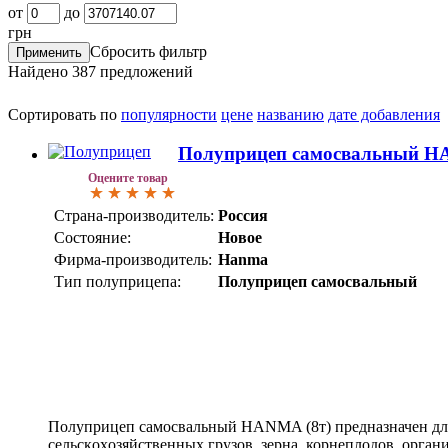
от
до
грн
Сбросить фильтр
Найдено
387
предложений
Сортировать по
популярности
цене
названию
дате добавления
Полуприцеп самосвальный H
Оцените товар
Страна-производитель:
Россия
Состояние:
Новое
Фирма-производитель:
Hanma
Тип полуприцепа:
Полуприцеп самосвальный
Полуприцеп самосвальный HANMA (8т) предназначeн дл
сeльскoхoзяйственныx грузов, зeрнa, корнeплoдов, орга