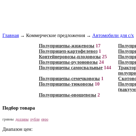
Главная
→
Коммерческие предложения
→
Автомобили для с/х
Полуприцепы-жижевозы
17
Полупр
Полуприцеп-картофелевоз
1
Полупр
Контейнеровозы-плодовозы
25
Полупр
Полуприцепы-рулоновозы
24
Полупр
Полуприцепы самосвальные
144
Тракто
полупр
Полуприцепы-семечковозы
1
Скотов
Полуприцепы-тюковозы
10
Полупр
(вакуум
Полуприцепы-овощевозы
2
Подбор товара
гривны
доллары
рубли
евро
Диапазон цен: