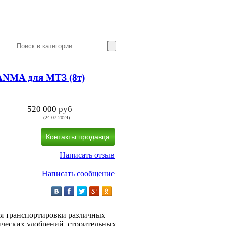
ANMA для МТЗ (8т)
520 000
руб
(24.07.2024)
Контакты продавца
Написать отзыв
Написать сообщение
я тpанcпоpтиpoвки pазличных
нических удoбpений, стpоительных