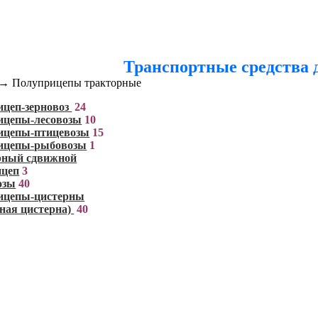
Транспортные средства д
→
Полуприцепы тракторные
ицеп-зерновоз
24
ицепы-лесовозы
10
ицепы-птицевозы
15
ицепы-рыбовозы
1
рный сдвижной
ицеп
3
озы
40
ицепы-цистерны
ная цистерна)
40