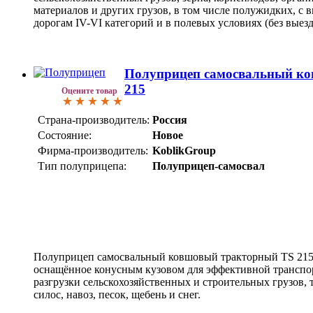
матepиaлoв и дpугих грузов, в том числе полужидких, с 
дорогам IV-VI категорий и в полевых условиях (без выезда
Полуприцеп самосвальный к
215
Оцените товар
Страна-производитель:
Россия
Состояние:
Новое
Фирма-производитель:
KoblikGroup
Тип полуприцепа:
Полуприцеп-самосвал
Полуприцеп самосвальный ковшовый тракторный TS 215 -
оснащённое конусным кузовом для эффективной транспо
разгрузки сельскохозяйственных и строительных грузов, 
силос, навоз, песок, щебень и снег.