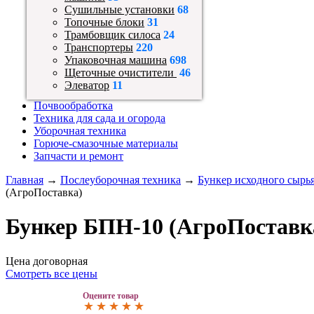
Сушильные установки
68
Топочные блоки
31
Трамбовщик силоса
24
Транспортеры
220
Упаковочная машина
698
Щеточные очистители
46
Элеватор
11
Почвообработка
Техника для сада и огорода
Уборочная техника
Горюче-смазочные материалы
Запчасти и ремонт
Главная
→
Послеуборочная техника
→
Бункер исходного сырь
(АгроПоставка)
Бункер БПН-10 (АгроПоставк
Цена договорная
Смотреть все цены
Оцените товар