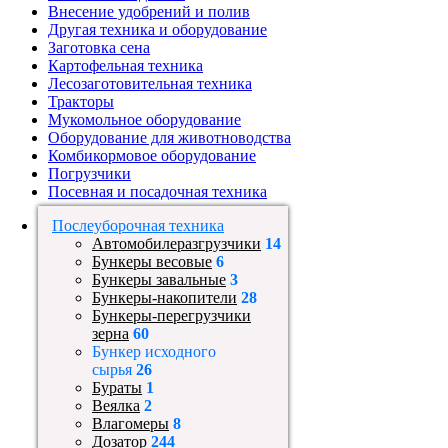
Внесение удобрений и полив
Другая техника и оборудование
Заготовка сена
Картофельная техника
Лесозаготовительная техника
Тракторы
Мукомольное оборудование
Оборудование для животноводства
Комбикормовое оборудование
Погрузчики
Посевная и посадочная техника
Послеуборочная техника
Автомобилеразгрузчики
14
Бункеры весовые
6
Бункеры завальные
3
Бункеры-накопители
28
Бункеры-перегрузчики
зерна
60
Бункер исходного
сырья
26
Бураты
1
Веялка
2
Влагомеры
8
Дозатор
244