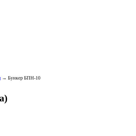
я
→
Бункер БПН-10
а)