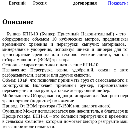
Евгений
Россия
договорная
Показать 
Описание
Бункер БПН-10 (Бункер Приемный Накопительный) - это м
оборудование объемом 10 кубических метров, предназначе
временного хранения и перегрузки сыпучих материалов,
минеральные удобрения, используя шнеки и шиберы для то
транспортные средства или технологические линии, часто 
отбора мощности (ВОМ) трактора.
Основные характеристики и назначение БПН-10:
Назначение: Перегрузка зерна, удобрений, семян с ав
разбрасыватели, вагоны или другие емкости.
Объем: 10 м³, что позволяет принимать груз от самосвального 
Конструкция: Включает приемный бункер, горизонтальн
перемещения и выгрузки, а также дозирующий шибер.
Мобильность: Оборудован гидроцилиндрами для быстрого пере
транспортное (поднятое) положение.
Привод: От ВОМ трактора (Т-150К или аналогичного).
Функции: Может использоваться как накопитель, а благодаря ш
Проще говоря, БПН-10 – это большой перегрузчик и временны
в сельском хозяйстве, который помогает быстро разгрузить ма
теряя производительности.