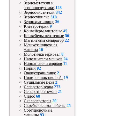
Зернометатели и
зернопогрузчики
128
Зерноочистители
342
Зерносушилка
318
Зернохранилище
36
Клеверотерки
9
Конвейеры винтовые
45
Конвейеры ленточные
56
Магнитный сепаратор
22
Мешкозашивочная
машина
16
Молотилка зерновая
8
Наполнители мешков
24
Наполнители ящиков
11
Нории
92
Овощехранилище
2
Полировщик овощей
19
Сушильные цеха
2
Сепаратор зерна
273
Сепараторы земли
21
Силос
68
Скальператоры
20
Скребковые конвейеры
45
Сортировочные
машины
93