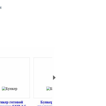
и
нкер готовой
Бункер готовой
Бункер гот