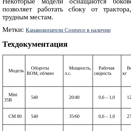
Некоторые модели оснащаются боково
позволяет работать сбоку от трактора
трудным местам.
Метки:
Канавокопатели Cosmeco в наличии
Техдокументация
Обороты
Мощность,
Рабочая
В
Модель
ВОМ, об/мин
л.с.
скорость
кг
Mini
540
20/40
0,6 – 1,0
1
35B
CM 80
540
35/60
0,6 – 1,0
2