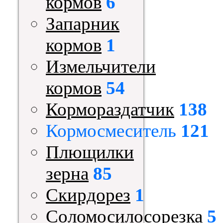
кормов
6
Запарник
кормов
1
Измельчители
кормов
54
Кормораздатчик
138
Кормосмеситель
121
Плющилки
зерна
85
Скирдорез
1
Соломосилосорезка
5