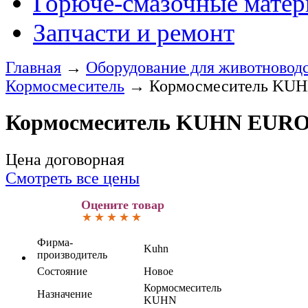
Горюче-смазочные мате
Запчасти и ремонт
Главная
→
Оборудование для животновод
Кормосмеситель
→
Кормосмеситель KUH
Кормосмеситель KUHN EURO
Цена договорная
Смотреть все цены
Оцените товар
Фирма-
Kuhn
производитель
Состояние
Новое
Кормосмеситель
Назначение
KUHN