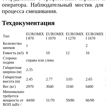
оператора. Наблюдательный мостик для 
процесса смешивания.
Техдокументация
EUROMIX
EUROMIX
EUROMIX
EUROMIX
Тип
I 870
I 1070
I 1270
I 1670
Количество
1
2
шнеков
Емкость (м3)
8
10
12
16
Сторона
справа или слева
подачи
Габаритная
2.35
ширина (м)
Габаритная
2.45
2.77
3.03
2.65
высота (м)
Вес (кг)
2970
3040
3160
6400
Минимально
требуется
мощность от
44/60
51/70
59/80
66/90
ВОП (кВт /