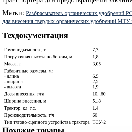
Метки:
Разбрасыватель органических удобрений Р
для внесения твердых органических удобрений МТУ 
Техдокументация
Грузоподъемность, т
7,3
Погрузочная высота по бортам, м
1,8
Масса, т
3,05
Габаритные размеры, м:
- длина
6,5
- ширина
2,5
- высота
1,9
Дозы внесения, т/га
10...60
Ширина внесения, м
5...8
Трактор, кл. т.с.
1,4
Производительность, т/ч
60
Тип тягово-сцепного устройства трактора
ТСУ-2
Похожие товары