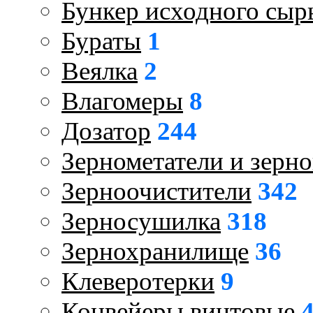
Бункер исходного сыр
Бураты
1
Веялка
2
Влагомеры
8
Дозатор
244
Зернометатели и зерн
Зерноочистители
342
Зерносушилка
318
Зернохранилище
36
Клеверотерки
9
Конвейеры винтовые